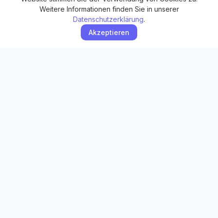
Weitere Informationen finden Sie in unserer
Datenschutzerklärung
.
Akzeptieren
ROOSMED
Ihr Partner für professionelle Erste-Hilfe-Kurse und
Notfalltrainings.
Raiffeisenstraße 4
55546
Pfaffen-Schwabenheim
Tel:
06701 202114
Mobil:
0176-52903350
E-Mail:
info@roosmed.de
Navigation