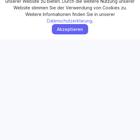
unserer Website zu bieten. Durch die weitere Nutzung unserer
Website stimmen Sie der Verwendung von Cookies zu.
Weitere Informationen finden Sie in unserer
Datenschutzerklärung
.
Akzeptieren
ROOSMED
Ihr Partner für professionelle Erste-Hilfe-Kurse und
Notfalltrainings.
Raiffeisenstraße 4
55546
Pfaffen-Schwabenheim
Tel:
06701 202114
Mobil:
0176-52903350
E-Mail:
info@roosmed.de